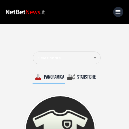
Home
News
Selezionare
Calcio
Basket
Panoramica
Statistiche
Tennis
Lo Sapevi Che
Fantacalcio
I consigli di Giulia
Serie A