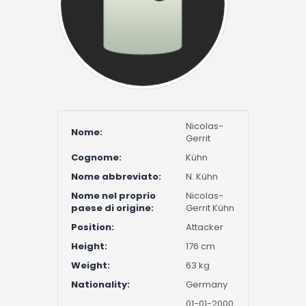
Nicolas-
Nome:
Gerrit
Cognome:
Kühn
Nome abbreviato:
N. Kühn
Nome nel proprio
Nicolas-
paese di origine:
Gerrit Kühn
Position:
Attacker
Height:
176 cm
Weight:
63 kg
Nationality:
Germany
01-01-2000