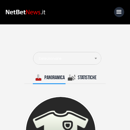
Home
News
Selezionare
Calcio
Basket
Panoramica
Statistiche
Tennis
Lo Sapevi Che
Fantacalcio
I consigli di Giulia
Serie A