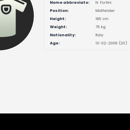
Nome abbreviato:
N. Fortini
Position:
Midfielder
Height:
185 cm
Weight:
75 kg
Nationality:
Italy
Age:
13-02-2006 (20)