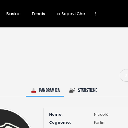
Home
News
Basket
Tennis
Lo Sapevi Che
Calcio
Basket
Tennis
Lo Sapevi Che
Fantacalcio
I consigli di Giulia
S
Serie A
Panoramica
Statistiche
Nome:
Niccolò
Cognome:
Fortini