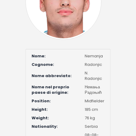
Nome:
Nemanja
Cognome:
Radonjic
N.
Nome abbreviato:
Radonjic
Nome nel proprio
Немања
paese di origine:
Радоњић
Position:
Midfielder
Height:
185 cm
Weight:
76 kg
Nationality:
Serbia
08-08-