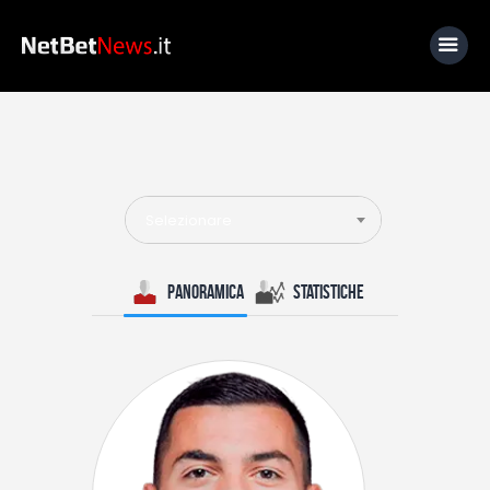
Home
News
Selezionare
Calcio
Basket
Panoramica
Statistiche
Tennis
Lo Sapevi Che
Fantacalcio
I consigli di Giulia
Serie A