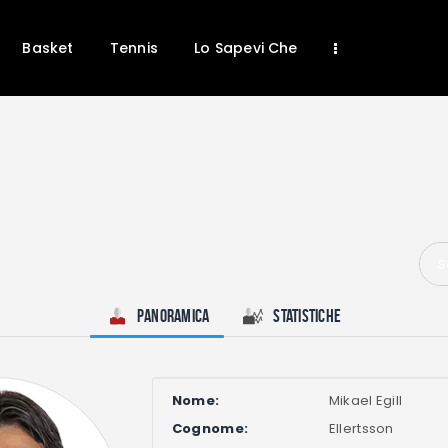
Home
News
Basket
Tennis
Lo Sapevi Che
Calcio
Basket
Tennis
Lo Sapevi Che
Fantacalcio
I consigli di Giulia
S
Serie A
Panoramica
Statistiche
Nome:
Mikael Egill
Cognome:
Ellertsson