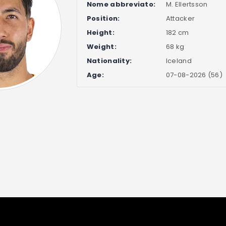
Nome abbreviato:
M. Ellertsson
Position:
Attacker
Height:
182 cm
Weight:
68 kg
Nationality:
Iceland
Age:
07-08-2026 (56)