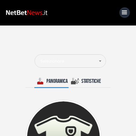
Home
News
Selezionare
Calcio
Basket
Panoramica
Statistiche
Tennis
Lo Sapevi Che
Fantacalcio
I consigli di Giulia
Serie A