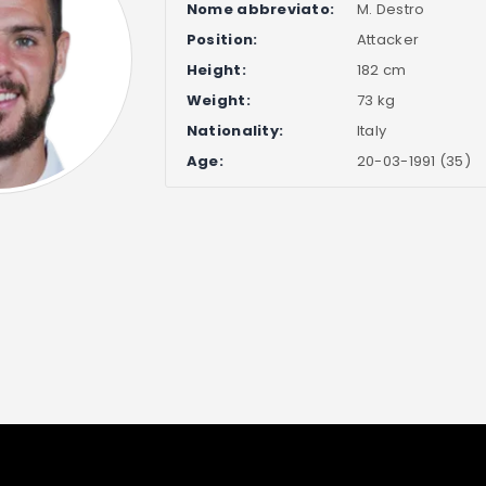
Nome abbreviato:
M. Destro
Position:
Attacker
Height:
182 cm
Weight:
73 kg
Nationality:
Italy
Age:
20-03-1991 (35)