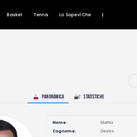
Basket
Tennis
Lo Sapevi Che
Home
News
Calcio
S
Basket
Tennis
Panoramica
Statistiche
Lo Sapevi Che
Fantacalcio
Nome:
Mattia
I consigli di Giulia
Cognome:
Destro
Serie A