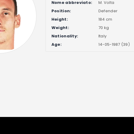
Nome abbreviato:
M. Volta
Position:
Defender
Height:
184 cm
Weight:
70 kg
Nationality:
Italy
Age:
14-05-1987 (39)