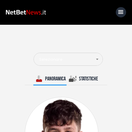
Home
News
Selezionare
Calcio
Basket
Panoramica
Statistiche
Tennis
Lo Sapevi Che
Fantacalcio
I consigli di Giulia
Serie A