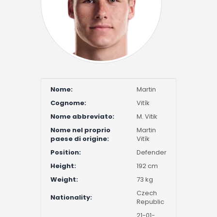
Nome:
Martin
Cognome:
Vitík
Nome abbreviato:
M. Vitik
Nome nel proprio
Martin
paese di origine:
Vitík
Position:
Defender
Height:
192 cm
Weight:
73 kg
Czech
Nationality:
Republic
21-01-