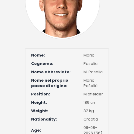
Nome:
Mario
Cognome:
Pasalic
Nome abbreviato:
M. Pasalic
Nome nel proprio
Mario
paese di origine:
Pašalić
Position:
Midfielder
Height:
189 cm
Weight:
82 kg
Nationality:
Croatia
06-08-
Age:
2026 (56)