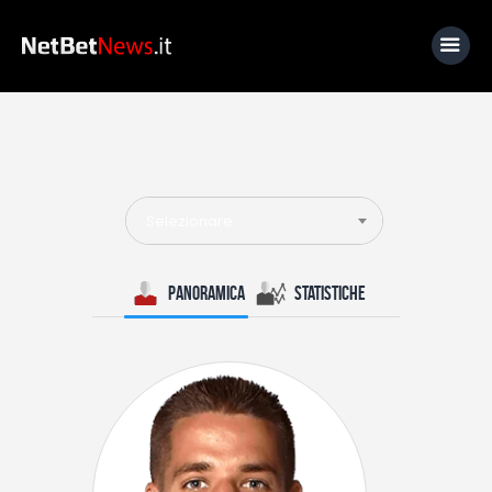
Home
News
Selezionare
Calcio
Basket
Panoramica
Statistiche
Tennis
Lo Sapevi Che
Fantacalcio
I consigli di Giulia
Serie A