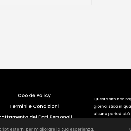
Cookie Policy
Questo sito non ra
Termini e Condizioni
giornalistica in q
alcuna periodicità.
rattamento dei Dati Personali
cript esterni per migliorare la tua esperienza.