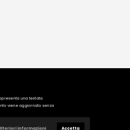
ppresenta una testata
uanto viene aggiornato senza
Ulteriori informazioni
Accetta