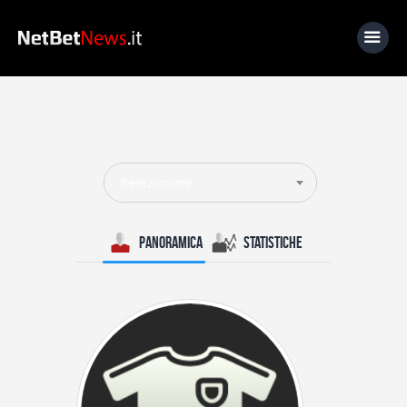
Home
News
Selezionare
Calcio
Basket
Panoramica
Statistiche
Tennis
Lo Sapevi Che
Fantacalcio
I consigli di Giulia
Serie A