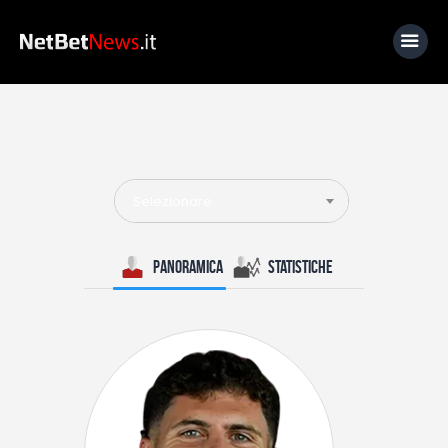
Home
News
Selezionare
Calcio
Basket
Panoramica
Statistiche
Tennis
Lo Sapevi Che
Fantacalcio
I consigli di Giulia
Serie A