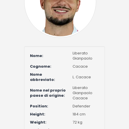
Liberato
Nome:
Gianpaolo
Cognome:
Cacace
Nome
L. Cacace
abbreviato:
Liberato
Nome nel proprio
Gianpaolo
paese di origine:
Cacace
Position:
Defender
Height:
184 cm
Weight:
72 kg