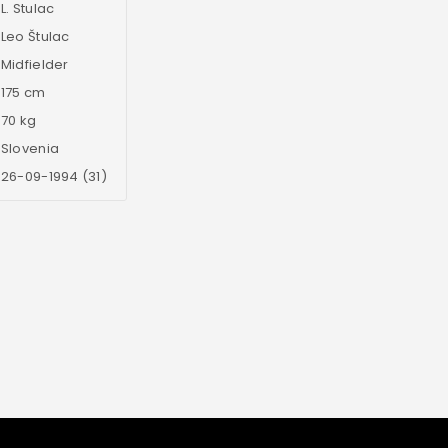
L. Stulac
Leo Štulac
Midfielder
175 cm
70 kg
Slovenia
26-09-1994 (31)