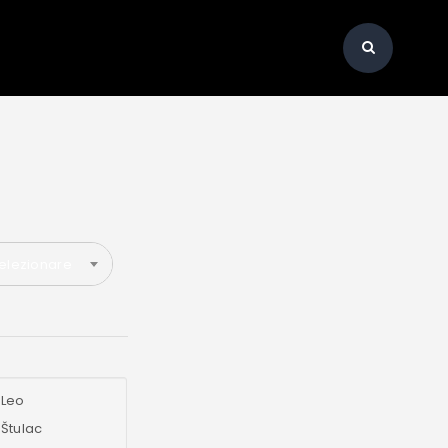
elezionare
Leo
Štulac