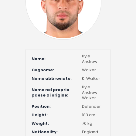
Kyle
Nome:
Andrew
Cognome:
Walker
Nome abbreviato:
K. Walker
Kyle
Nome nel proprio
Andrew
paese di origine:
Walker
Position:
Defender
Height:
183 cm
Weight:
70 kg
Nationality:
England