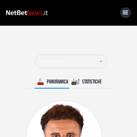
Home
News
Selezionare
Calcio
Basket
Panoramica
Statistiche
Tennis
Lo Sapevi Che
Fantacalcio
I consigli di Giulia
Serie A