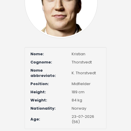
Nome:
Kristian
Cognome:
Thorstvedt
Nome
K. Thorstvedt
abbreviato:
Position:
Midfielder
Height:
189 cm
Weight:
84 kg
Nationality:
Norway
23-07-2026
Age:
(56)