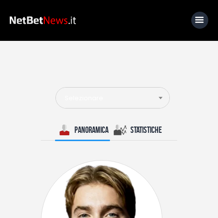
Home
News
Selezionare
Calcio
Basket
Panoramica
Statistiche
Tennis
Lo Sapevi Che
Fantacalcio
I consigli di Giulia
Serie A