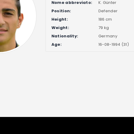
Nome abbreviato:
K. Günter
Position:
Defender
Height:
186 cm
Weight:
79 kg
Nationality:
Germany
Age:
16-08-1994 (31)