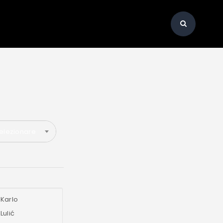
elezionare
Karlo
Lulić