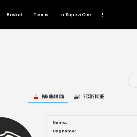
Home
News
Basket
Tennis
Lo Sapevi Che
Calcio
Basket
Tennis
Lo Sapevi Che
Fantacalcio
I consigli di Giulia
S
Serie A
Panoramica
Statistiche
Nome:
Cognome: