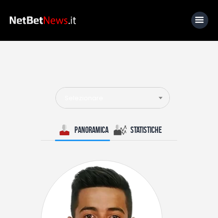
Home
News
Selezionare
Calcio
Basket
Panoramica
Statistiche
Tennis
Lo Sapevi Che
Fantacalcio
I consigli di Giulia
Serie A