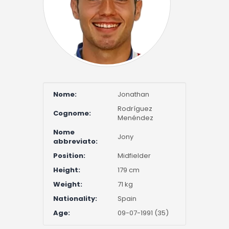
Nome:
Jonathan
Rodríguez
Cognome:
Menéndez
Nome
Jony
abbreviato:
Position:
Midfielder
Height:
179 cm
Weight:
71 kg
Nationality:
Spain
Age:
09-07-1991 (35)