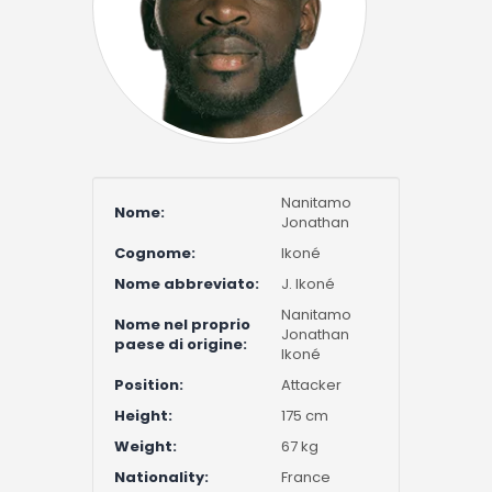
Nanitamo
Nome:
Jonathan
Cognome:
Ikoné
Nome abbreviato:
J. Ikoné
Nanitamo
Nome nel proprio
Jonathan
paese di origine:
Ikoné
Position:
Attacker
Height:
175 cm
Weight:
67 kg
Nationality:
France