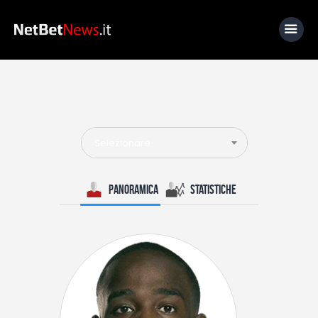
Home
News
Selezionare
Calcio
Basket
Panoramica
Statistiche
Tennis
Lo Sapevi Che
Fantacalcio
I consigli di Giulia
Serie A