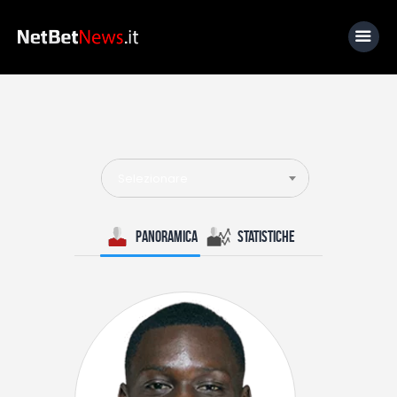
Home
News
Selezionare
Calcio
Basket
Panoramica
Statistiche
Tennis
Lo Sapevi Che
Fantacalcio
I consigli di Giulia
Serie A