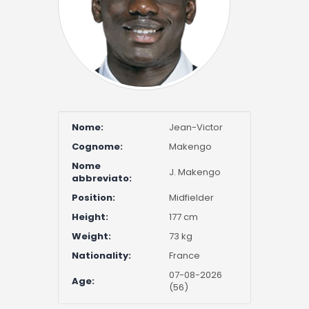
Nome:
Jean-Victor
Cognome:
Makengo
Nome
J. Makengo
abbreviato:
Position:
Midfielder
Height:
177 cm
Weight:
73 kg
Nationality:
France
07-08-2026
Age:
(56)