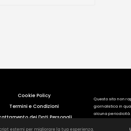
Cookie Policy
Questo sito non ra
Termini e Condizioni
giornalistica in q
alcuna periodicità.
rattamento dei Dati Personali
cript esterni per migliorare la tua esperienza.