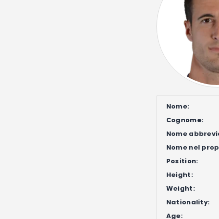
Nome:
Cognome:
Nome abbrevi
Nome nel propr
Position:
Height:
Weight:
Nationality:
Age: