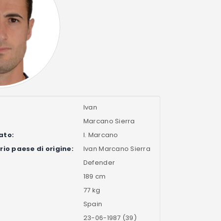
Ivan
Marcano Sierra
ato:
I. Marcano
io paese di origine:
Ivan Marcano Sierra
Defender
189 cm
77 kg
Spain
23-06-1987 (39)