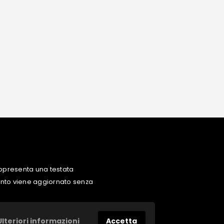
ppresenta una testata
uanto viene aggiornato senza
Ulteriori informazioni
Accetta