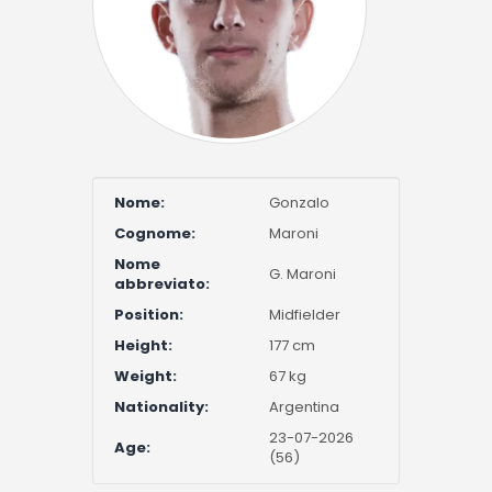
Nome:
Gonzalo
Cognome:
Maroni
Nome
G. Maroni
abbreviato:
Position:
Midfielder
Height:
177 cm
Weight:
67 kg
Nationality:
Argentina
23-07-2026
Age:
(56)