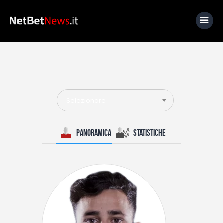
Home
News
Selezionare
Calcio
Basket
Panoramica
Statistiche
Tennis
Lo Sapevi Che
Fantacalcio
I consigli di Giulia
Serie A