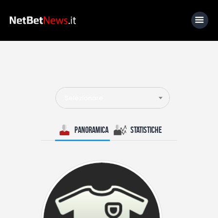
Home
News
Selezionare
Calcio
Basket
Panoramica
Statistiche
Tennis
Lo Sapevi Che
Fantacalcio
I consigli di Giulia
Serie A