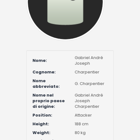
Gabriel André
Nome:
Joseph
Cognome:
Charpentier
Nome
G. Charpentier
abbreviato:
Nome nel
Gabriel André
proprio paese
Joseph
di origine:
Charpentier
Position:
Attacker
Height:
188 cm
Weight:
80 kg