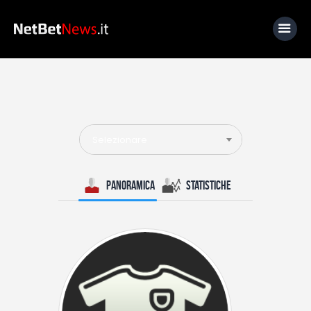
Home
News
Selezionare
Calcio
Basket
Panoramica
Statistiche
Tennis
Lo Sapevi Che
Fantacalcio
I consigli di Giulia
Serie A