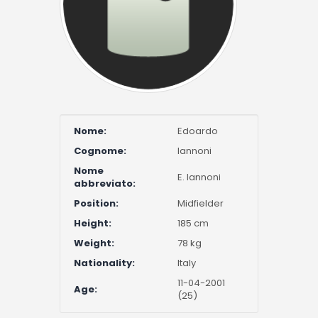
Nome:
Edoardo
Cognome:
Iannoni
Nome
E. Iannoni
abbreviato:
Position:
Midfielder
Height:
185 cm
Weight:
78 kg
Nationality:
Italy
11-04-2001
Age:
(25)