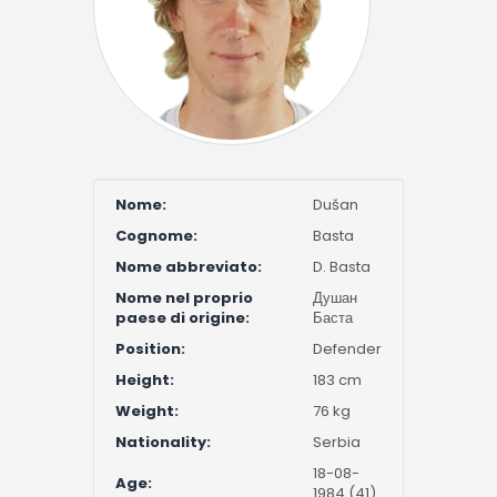
Nome:
Dušan
Cognome:
Basta
Nome abbreviato:
D. Basta
Nome nel proprio
Душан
paese di origine:
Баста
Position:
Defender
Height:
183 cm
Weight:
76 kg
Nationality:
Serbia
18-08-
Age:
1984 (41)