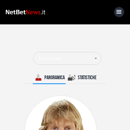
Home
News
Selezionare
Calcio
Basket
Panoramica
Statistiche
Tennis
Lo Sapevi Che
Fantacalcio
I consigli di Giulia
Serie A