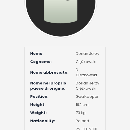
Nome:
Dorian Jerzy
Cognome:
Ciężkowski
D.
Nome abbreviato:
Ciezkowski
Nome nel proprio
Dorian Jerzy
paese di origine:
Ciężkowski
Position:
Goalkeeper
Height:
192 cm
Weight:
73 kg
Nationality:
Poland
22-03-2001