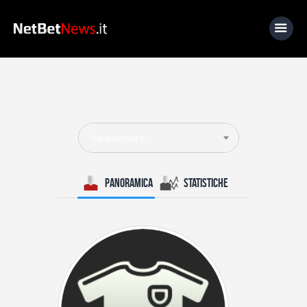
Home
News
Selezionare
Calcio
Basket
Panoramica
Statistiche
Tennis
Lo Sapevi Che
Fantacalcio
I consigli di Giulia
Serie A