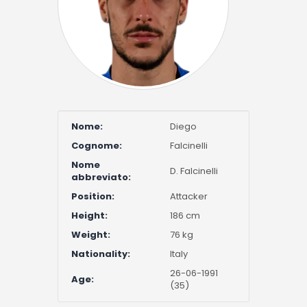
Nome:
Diego
Cognome:
Falcinelli
Nome
D. Falcinelli
abbreviato:
Position:
Attacker
Height:
186 cm
Weight:
76 kg
Nationality:
Italy
26-06-1991
Age:
(35)