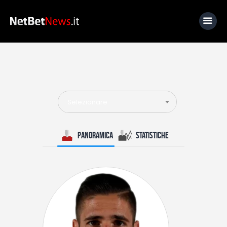
Home
News
Selezionare
Calcio
Basket
Panoramica
Statistiche
Tennis
Lo Sapevi Che
Fantacalcio
I consigli di Giulia
Serie A