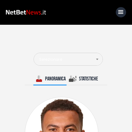
Home
News
Selezionare
Calcio
Basket
Panoramica
Statistiche
Tennis
Lo Sapevi Che
Fantacalcio
I consigli di Giulia
Serie A