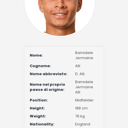
Bamidele
Nome:
Jermaine
Cognome:
Alli
Nome abbreviato:
D. Alli
Bamidele
Nome nel proprio
Jermaine
paese di origine:
Alli
Position:
Midfielder
Height:
188 cm
Weight:
76 kg
Nationality:
England