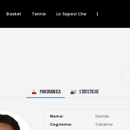
Home
News
Basket
Tennis
Lo Sapevi Che
Calcio
Basket
Tennis
Lo Sapevi Che
Fantacalcio
I consigli di Giulia
S
Serie A
Panoramica
Statistiche
Nome:
Davide
Cognome:
Calabria