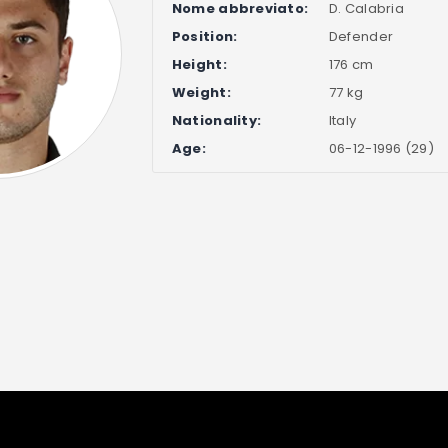
Nome abbreviato:
D. Calabria
Position:
Defender
Height:
176 cm
Weight:
77 kg
Nationality:
Italy
Age:
06-12-1996 (29)