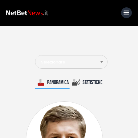
Home
News
Selezionare
Calcio
Basket
Panoramica
Statistiche
Tennis
Lo Sapevi Che
Fantacalcio
I consigli di Giulia
Serie A