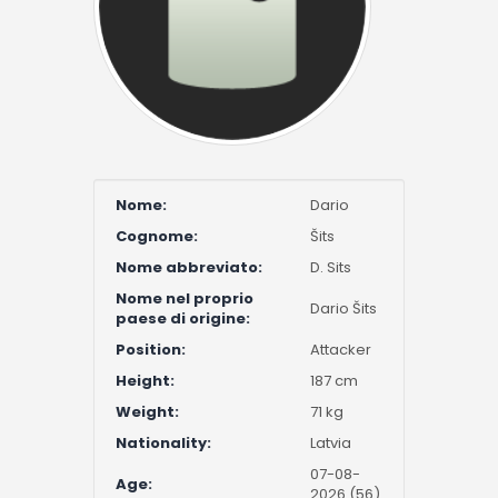
Nome:
Dario
Cognome:
Šits
Nome abbreviato:
D. Sits
Nome nel proprio
Dario Šits
paese di origine:
Position:
Attacker
Height:
187 cm
Weight:
71 kg
Nationality:
Latvia
07-08-
Age:
2026 (56)