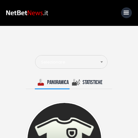
Home
News
Selezionare
Calcio
Basket
Panoramica
Statistiche
Tennis
Lo Sapevi Che
Fantacalcio
I consigli di Giulia
Serie A