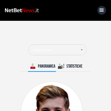
Home
News
Selezionare
Calcio
Basket
Panoramica
Statistiche
Tennis
Lo Sapevi Che
Fantacalcio
I consigli di Giulia
Serie A