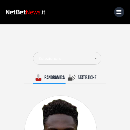
Home
News
Selezionare
Calcio
Basket
Panoramica
Statistiche
Tennis
Lo Sapevi Che
Fantacalcio
I consigli di Giulia
Serie A