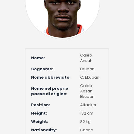
Caleb
Nome:
Ansah
Cognome:
Ekuban
Nome abbreviato:
C. Ekuban
Caleb
Nome nel proprio
Ansah
paese di origine:
Ekuban
Position:
Attacker
Height:
182 cm
Weight:
82 kg
Nationality:
Ghana