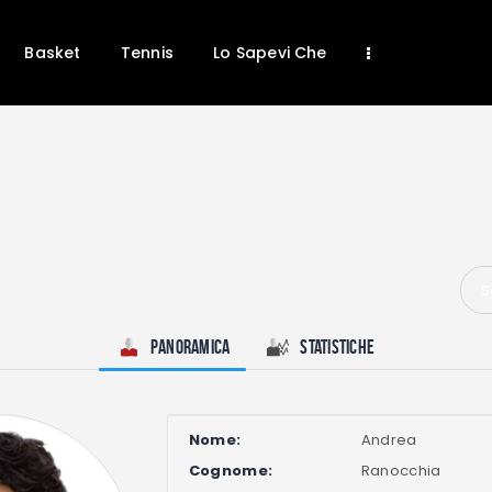
Home
News
Basket
Tennis
Lo Sapevi Che
Calcio
Basket
Tennis
Lo Sapevi Che
Fantacalcio
I consigli di Giulia
S
Serie A
Panoramica
Statistiche
Nome:
Andrea
Cognome:
Ranocchia