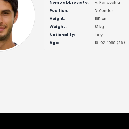
Nome abbreviato:
A. Ranocchia
Position:
Defender
Height:
195 cm
Weight:
81 kg
Nationality:
Italy
Age:
16-02-1988 (38)