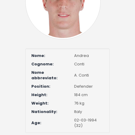
Nome:
Andrea
Cognome:
Conti
Nome
A. Conti
abbreviato:
Position:
Defender
Height:
184 cm
Weight:
76 kg
Nationality:
Italy
02-03-1994
Age:
(32)