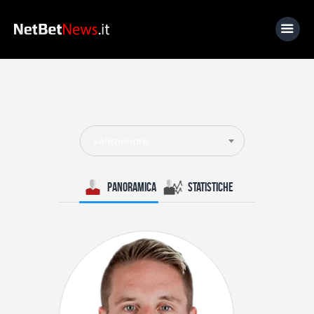
Home
News
Selezionare
Calcio
Basket
Panoramica
Statistiche
Tennis
Lo Sapevi Che
Fantacalcio
I consigli di Giulia
Serie A