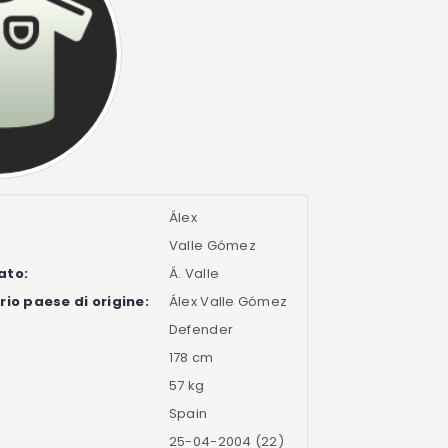
Álex
Valle Gómez
ato:
Á. Valle
io paese di origine:
Álex Valle Gómez
Defender
178 cm
57 kg
Spain
25-04-2004 (22)