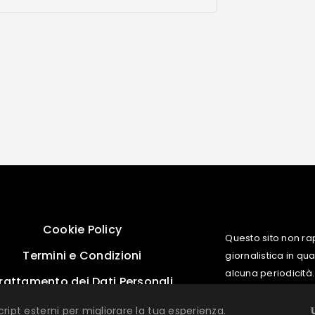
Cookie Policy
Questo sito non ra
Termini e Condizioni
giornalistica in q
alcuna periodicità.
rattamento dei Dati Personali
cript esterni per migliorare la tua esperienza.