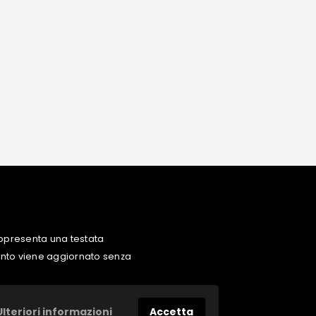
ppresenta una testata
uanto viene aggiornato senza
Ulteriori informazioni
Accetta