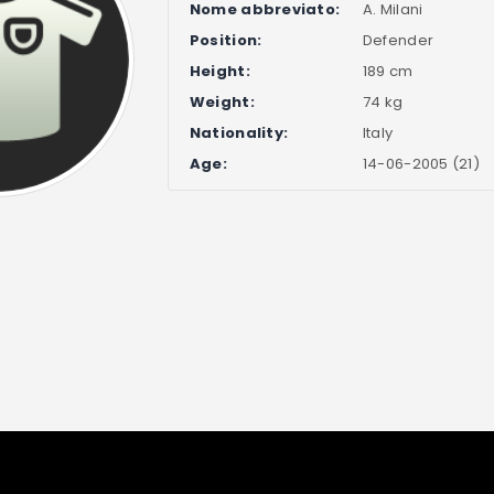
Nome abbreviato:
A. Milani
Position:
Defender
Height:
189 cm
Weight:
74 kg
Nationality:
Italy
Age:
14-06-2005 (21)