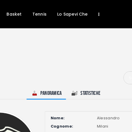
Home
News
Basket
Tennis
Lo Sapevi Che
Calcio
Basket
Tennis
Lo Sapevi Che
Fantacalcio
I consigli di Giulia
S
Serie A
Panoramica
Statistiche
Nome:
Alessandro
Cognome:
Milani