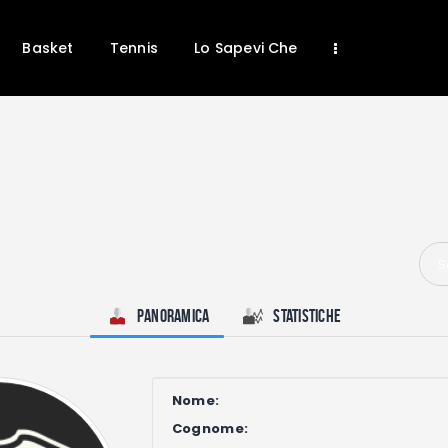
Home
News
Basket
Tennis
Lo Sapevi Che
Calcio
Basket
Tennis
Lo Sapevi Che
Fantacalcio
I consigli di Giulia
S
Serie A
Panoramica
Statistiche
Nome:
Cognome: