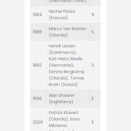
(Germania Ovest)
Ovest
Michel Platini
1984
9
Francia
(Francia)
Marco Van Basten
1988
5
Olanda
(Olanda)
Henrik Larsen
(Danimarca),
Karl-Heinz Riedle
1992
(Germania),
3
Danima
Dennis Bergkamp
(Olanda), Tomas
Brolin (Svezia)
Alan Shearer
1996
5
German
(Inghilterra)
Patrick Kluivert
(Olanda), Savo
2000
5
Francia
Milosevic