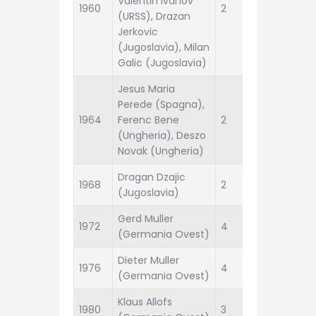
Valentin Ivanov
1960
2
URSS
(URSS), Drazan
Jerkovic
(Jugoslavia), Milan
Galic (Jugoslavia)
Jesus Maria
Perede (Spagna),
1964
Ferenc Bene
2
Spagna
(Ungheria), Deszo
Novak (Ungheria)
Dragan Dzajic
1968
2
Italia
(Jugoslavia)
Gerd Muller
German
1972
4
(Germania Ovest)
Ovest
Dieter Muller
1976
4
Cecoslo
(Germania Ovest)
Klaus Allofs
German
1980
3