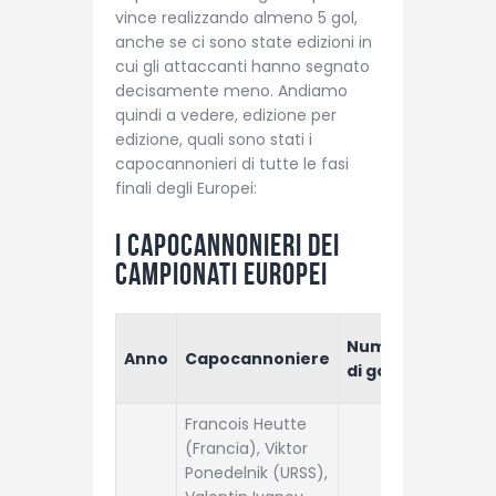
vince realizzando almeno 5 gol,
anche se ci sono state edizioni in
cui gli attaccanti hanno segnato
decisamente meno. Andiamo
quindi a vedere, edizione per
edizione, quali sono stati i
capocannonieri di tutte le fasi
finali degli Europei:
I capocannonieri dei
Campionati Europei
Nazion
Numero
Anno
Capocannoniere
vincitr
di gol
Europe
Francois Heutte
(Francia), Viktor
Ponedelnik (URSS),