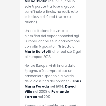
Michel Platini
nel 1984, che in
sole 5 partite tra fase a gruppi,
semifinale e finale, ha realizzato
la bellezza di 9 reti (tutte su
azione).
Un solo italiano ha vinto la
classifica dei capocannonieri agli
Europei, anche se in coabitazione
con altri 5 giocatori. Si tratta di
Mario Balotelli
, che realizzò 3 gol
all’Europeo 2012.
Nei tre Europei vinti finora dalla
Spagna, c’è sempre stato un
cannoniere spagnolo ai vertici
della classifica dei bomber.
Jesus
Maria Pereda
nel 1964,
David
Villa
nel 2008 e
Fernando
Torres
nel 2012.
Tornando a Ronaldo, ha segnato