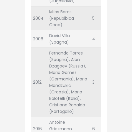
(Jugoslavia)
Milos Baros
2004
(Republbica
5
Grecia
Ceca)
David Villa
2008
4
Spagna
(Spagna)
Fernando Torres
(Spagna), Alan
Dzagoev (Russia),
Mario Gomez
(Germania), Mario
2012
3
Spagna
Mandzukic
(Croazia), Mario
Balotelli (Italia),
Cristiano Ronaldo
(Portogallo)
Antoine
2016
Griezmann
6
Portogal