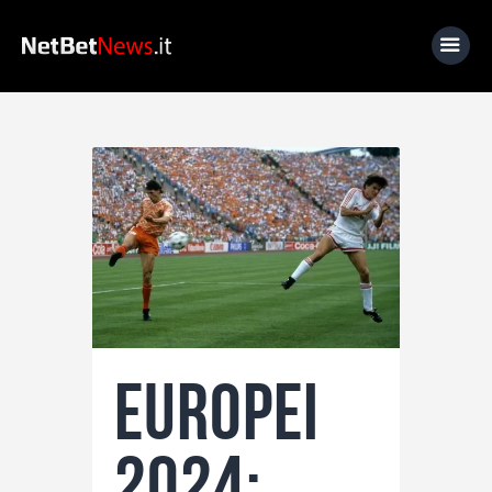
Home
News
Calcio
Basket
Tennis
Lo Sapevi Che
Europei
Fantacalcio
I consigli di Giulia
2024:
Serie A