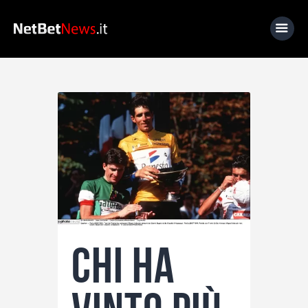
Home
News
Calcio
Basket
Tennis
Lo Sapevi Che
Chi ha
Fantacalcio
I consigli di Giulia
Serie A