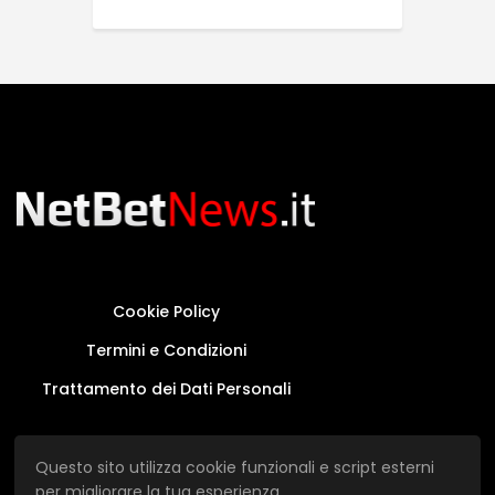
Cookie Policy
Termini e Condizioni
Trattamento dei Dati Personali
Questo sito non rappresenta una testata
Questo sito utilizza cookie funzionali e script esterni
giornalistica in quanto viene aggiornato senza
per migliorare la tua esperienza.