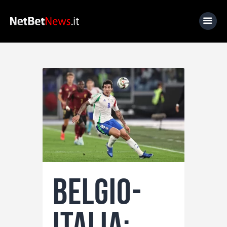
Home
News
Calcio
Basket
Tennis
Lo Sapevi Che
Belgio-
Fantacalcio
I consigli di Giulia
Italia:
Serie A