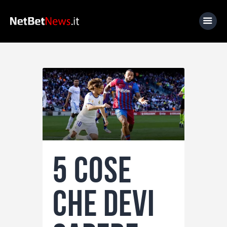
Home
News
Calcio
Basket
Tennis
5 cose
Lo Sapevi Che
Fantacalcio
che devi
I consigli di Giulia
Serie A