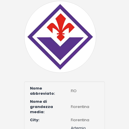
Nome
FIO
abbreviato:
Nome di
grandezza
Fiorentina
media:
City:
Fiorentina
Artemio