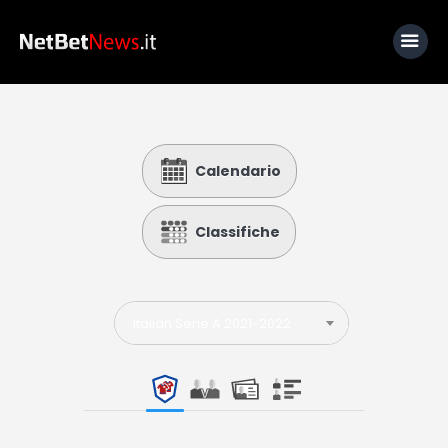
Home
Calendario
News
Calcio
Classifiche
Basket
Tennis
Italian Serie A 2021-2022
Lo Sapevi Che
Fantacalcio
I consigli di Giulia
Serie A