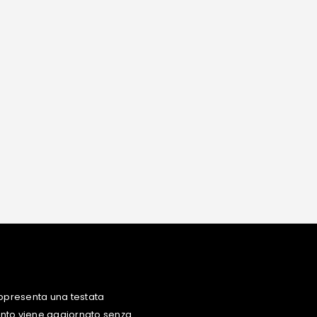
ppresenta una testata
uanto viene aggiornato senza