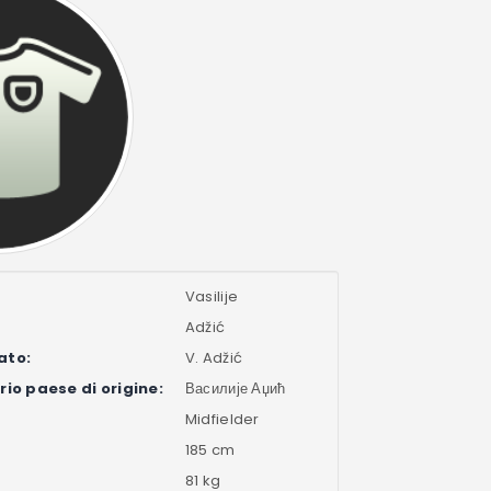
Vasilije
Adžić
ato:
V. Adžić
io paese di origine:
Василије Аџић
Midfielder
185 cm
81 kg