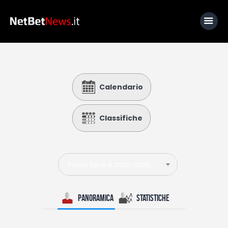
Home
Calendario
News
Calcio
Classifiche
Basket
Tennis
Italian Serie A 2025-2026
Lo Sapevi Che
Fantacalcio
Panoramica
Statistiche
I consigli di Giulia
Serie A