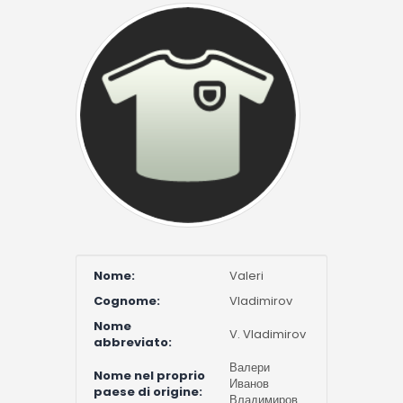
Nome:
Valeri
Cognome:
Vladimirov
Nome
V. Vladimirov
abbreviato:
Валери
Nome nel proprio
Иванов
paese di origine:
Владимиров