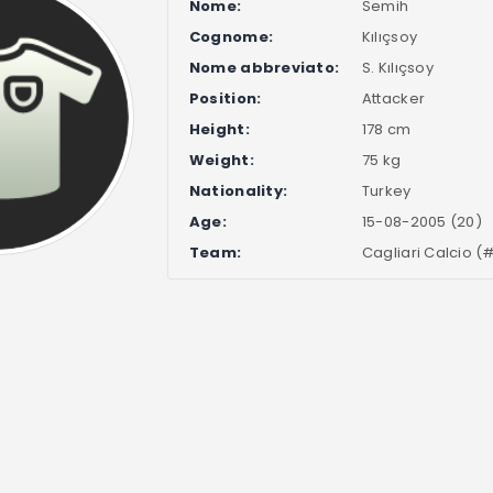
Nome:
Semih
Cognome:
Kılıçsoy
Nome abbreviato:
S. Kılıçsoy
Position:
Attacker
Height:
178 cm
Weight:
75 kg
Nationality:
Turkey
Age:
15-08-2005 (20)
Team:
Cagliari Calcio (