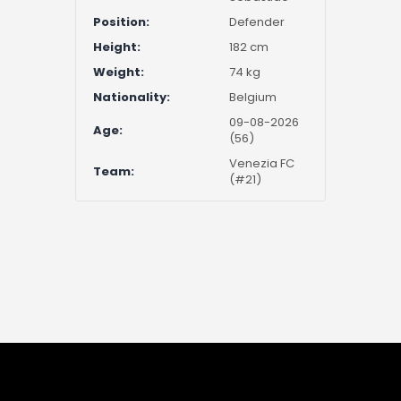
Position:
Defender
Height:
182 cm
Weight:
74 kg
Nationality:
Belgium
09-08-2026
Age:
(56)
Venezia FC
Team:
(#21)