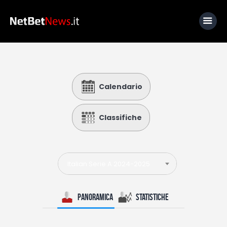
Home
Calendario
News
Calcio
Classifiche
Basket
Tennis
Italian Serie A 2024-2025
Lo Sapevi Che
Fantacalcio
Panoramica
Statistiche
I consigli di Giulia
Serie A