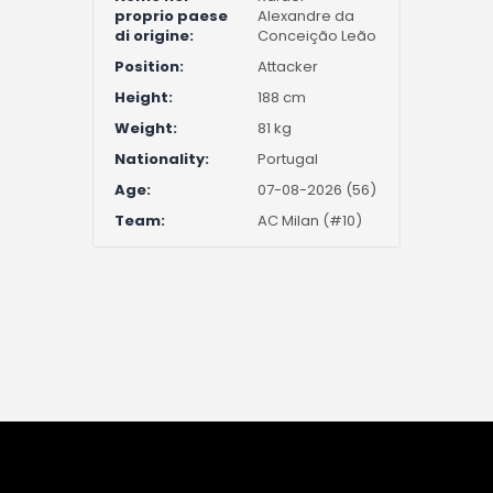
proprio paese
Alexandre da
di origine:
Conceição Leão
Position:
Attacker
Height:
188 cm
Weight:
81 kg
Nationality:
Portugal
Age:
07-08-2026 (56)
Team:
AC Milan (#10)