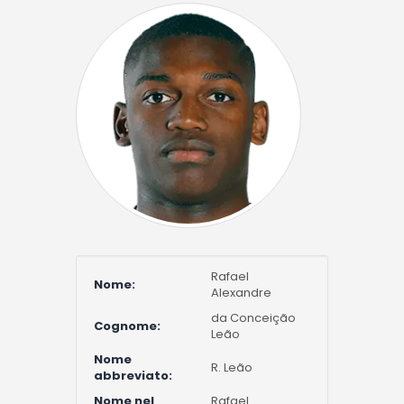
Rafael
Nome:
Alexandre
da Conceição
Cognome:
Leão
Nome
R. Leão
abbreviato:
Nome nel
Rafael