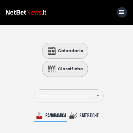
Home
Calendario
News
Calcio
Classifiche
Basket
Tennis
Italian Serie A 2024-2025
Lo Sapevi Che
Fantacalcio
Panoramica
Statistiche
I consigli di Giulia
Serie A