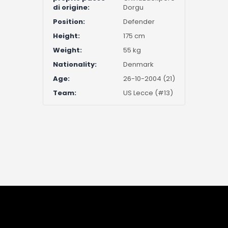
di origine:
Dorgu
Position:
Defender
Height:
175 cm
Weight:
55 kg
Nationality:
Denmark
Age:
26-10-2004 (21)
Team:
US Lecce (#13)