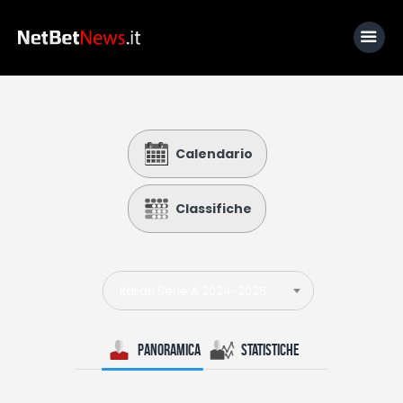
Home
Calendario
News
Calcio
Classifiche
Basket
Tennis
Italian Serie A 2024-2025
Lo Sapevi Che
Fantacalcio
Panoramica
Statistiche
I consigli di Giulia
Serie A